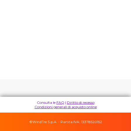
Consulta le
FAQ
|
Diritto di recesso
Condizioni generali di acquisto online
©
WindTre S.p.A. - Partita IVA: 13378520152